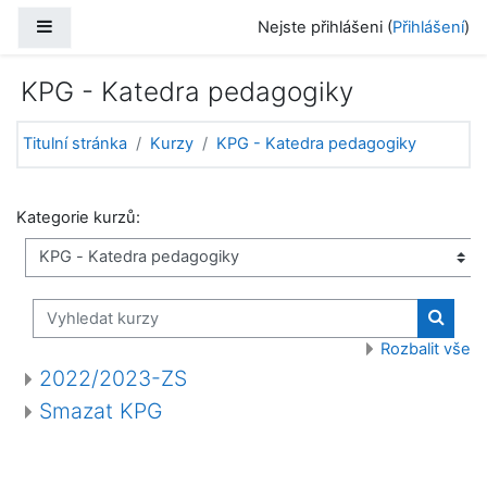
Přejít k hlavnímu obsahu
Boční panel
Nejste přihlášeni (
Přihlášení
)
KPG - Katedra pedagogiky
Titulní stránka
Kurzy
KPG - Katedra pedagogiky
Kategorie kurzů:
Vyhledat kurzy
Vyhled
Rozbalit vše
2022/2023-ZS
Smazat KPG