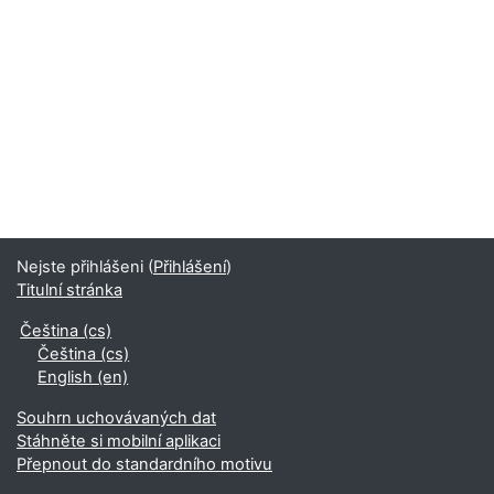
Nejste přihlášeni (
Přihlášení
)
Titulní stránka
Čeština ‎(cs)‎
Čeština ‎(cs)‎
English ‎(en)‎
Souhrn uchovávaných dat
Stáhněte si mobilní aplikaci
Přepnout do standardního motivu